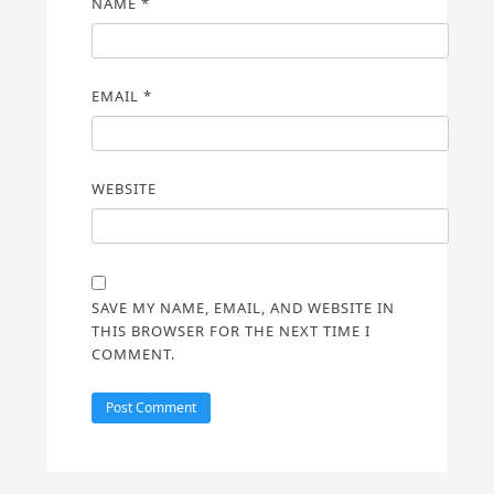
NAME
*
EMAIL
*
WEBSITE
SAVE MY NAME, EMAIL, AND WEBSITE IN
THIS BROWSER FOR THE NEXT TIME I
COMMENT.