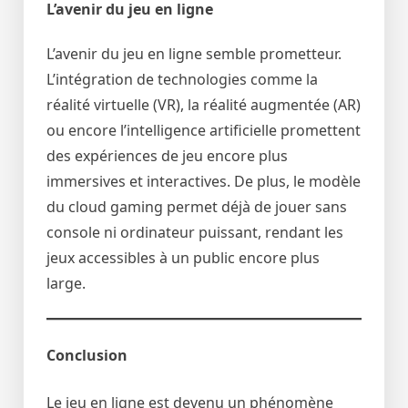
L’avenir du jeu en ligne
L’avenir du jeu en ligne semble prometteur.
L’intégration de technologies comme la
réalité virtuelle (VR), la réalité augmentée (AR)
ou encore l’intelligence artificielle promettent
des expériences de jeu encore plus
immersives et interactives. De plus, le modèle
du cloud gaming permet déjà de jouer sans
console ni ordinateur puissant, rendant les
jeux accessibles à un public encore plus
large.
Conclusion
Le jeu en ligne est devenu un phénomène