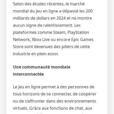
Selon des études récentes, le marché
mondial du jeu en ligne a dépassé les 200
milliards de dollars en 2024 et ne montre
aucun signe de ralentissement. Les
plateformes comme Steam, PlayStation
Network, Xbox Live ou encore Epic Games
Store sont devenues des piliers de cette
industrie en plein essor.
Une communauté mondiale
interconnectée
Le jeu en ligne permet à des personnes de
tous horizons de se connecter, de coopérer
ou de s’affronter dans des environnements
virtuels. Grâce aux fonctions de chat, aux